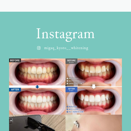
Instagram
migaq_kyoto__whitening