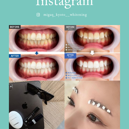
Instagram
migaq_kyoto__whitening