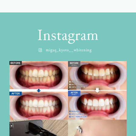
Instagram
migaq_kyoto__whitening