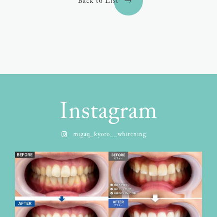
Back to List
Instagram
migaq_kyoto__whitening