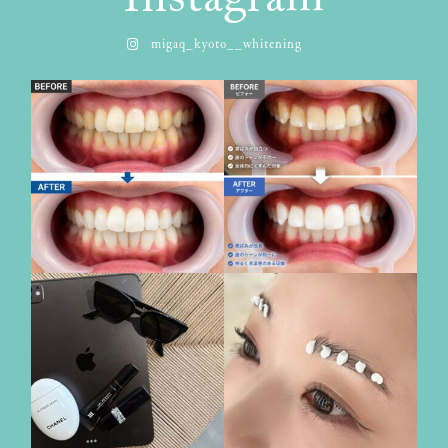
migaq_kyoto__whitening