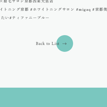
グ×眉毛サロン京都四条大宮店
トニング京都 #ホワイトニングサロン #migaq #京都
したい#ティファニーブルー
Back to List