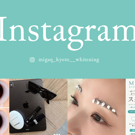
Instagra
migaq_kyoto__whitening